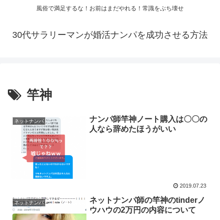
風俗で満足するな！お前はまだやれる！常識をぶち壊せ
30代サラリーマンが婚活ナンパを成功させる方法
竿神
ナンパ師竿神ノート購入は〇〇の
ネットナンパ
人なら辞めたほうがいい
2019.07.23
ネットナンパ師の竿神のtinderノ
ネットナンパ
ウハウの2万円の内容について