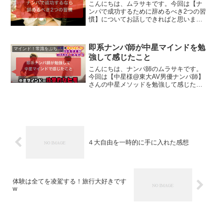
こんにちは、ムラサキです。今回は【ナ
ンパで成功するために辞めるべき2つの習
慣】についてお話しできればと思いま
す。よろしくおねがいします。ナンパで
成功するために辞めるべき2つの習慣ぼく
はナンパを取り組むときに自分の中で作
即系ナンパ師が中星マインドを勉
マインド！常識をぶち壊す！
ったルールがあります。...
強して感じたこと
こんにちは、ナンパ師のムラサキです。
今回は【中星様@東大AV男優ナンパ師】
さんの中星メソッドを勉強して感じたこ
とをまとめていきます。先日、こんなツ
ィートをしました。即を狙わない理由を
聞いて返事してくれないで♥だけくれるス
タンスに知的欲求が駆...
４大自由を一時的に手に入れた感想
体験は全てを凌駕する！旅行大好きです
w