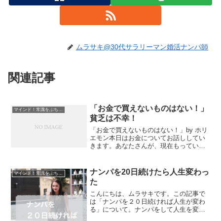
ムラサキ@30代サラリーマン婚活ナンパ師
関連記事
「お金で買えないものはない！」
マインド！常識をぶち壊す！
貧乏は不幸！
「お金で買えないものはない！」by ホリ
エモン本日はお金についてお話ししてい
きます。あなたさんが、現在もっている
お金の価値観をフラットな中立のものに
する手伝いが出来ればと思います。（中
立な方は確認作業をしていただければと
ナンパを20日続けたら人生変わっ
マインド！常識をぶち壊す！
思います。）冒頭で書...
た
こんにちは、ムラサキです。この記事で
は「ナンパを２０日続ければ人生が変わ
る」について。ナンパをして人生を変え
たいかた必見の内容になってます。よろ