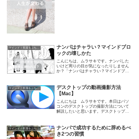
しくおねがいします！ナンパを２０日続
ければ人生が変わる先日、こんなツィー
トをしました。ナンパに２...
ナンパはチャラい？マインドブロ
マインド！常識をぶち壊す！
ックの壊しかた
こんにちは、ムラサキです。ナンパした
いけど周りの目が気になったりしません
か？「ナンパはチャラい？マインドブロ
ックの壊しかた」こちらについてです。
よろしくおねがいします。ナンパってチ
ャラいと思っているあなた！先日、こん
デスクトップの動画撮影方法
マインド！常識をぶち壊す！
なツィートをしました。お...
【Mac】
こんにちは ムラサキです。本日はパソ
コンのデスクトップの撮影方法について
解説したいと思います。デスクトップの
動画撮影方法「Quick Time Player」の使
い方、Macの作業効率UP作業などの操作
につきましては動画のほうがわかりやす
ナンパで成功するために辞めるべ
マインド！常識をぶち壊す！
い...
き2つの習慣