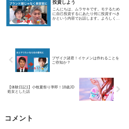
投資しよう
こんにちは、ムラサキです。モテるため
に自己投資するにあたり何に投資すべき
かという内容でお話します。よろしくお
願いします。ブランド服じゃなく美容室
に自己投資しよう先日、こんなツィート
をしました。仲間が東京のナンパ師の講
習受けて帰ってきた。講習...
ブザイク諸君！イケメンは作れることを
ご存知か？
【体験日記1】小牧夏祭り準即！18歳JD
処女とした話
コメント