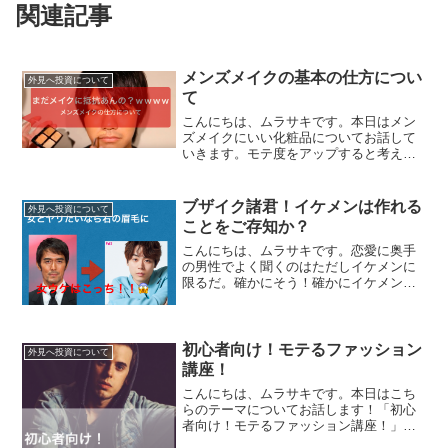
関連記事
メンズメイクの基本の仕方につい
外見へ投資について
て
こんにちは、ムラサキです。本日はメン
ズメイクにいい化粧品についてお話して
いきます。モテ度をアップすると考えた
ときに外見の強化は必須です。よろしく
おねがいします。メンズメイクの仕方に
ついて先日、こんなツィートをしまし
ブザイク諸君！イケメンは作れる
外見へ投資について
た。有名ナンパ師に勧められ...
ことをご存知か？
こんにちは、ムラサキです。恋愛に奥手
の男性でよく聞くのはただしイケメンに
限るだ。確かにそう！確かにイケメンだ
から、許されていることは多い！だが、
これをいうひとってイケメンだからと言
い訳に使っているひとばかりの印象だ。
または自分はブサイクだか...
初心者向け！モテるファッション
外見へ投資について
講座！
こんにちは、ムラサキです。本日はこち
らのテーマについてお話します！「初心
者向け！モテるファッション講座！」洋
服を選ぶ際の重要なポイントを抑えてコ