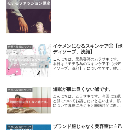
スポよく買い物をしましょう！初心者向
け！モテるファッション講座！先日、こ
んなツィートをしました。...
イケメンになるスキンケア①【ボ
外見へ投資について
ディソープ、洗顔】
こんにちは、元美容師のムラサキです。
本日は「モテる為のスキンケア①【ボデ
ィソープ、洗顔】」についてです。昨日
の動画の感想でこんな要望いただきまし
た。肌ケアはとても重要です。ブサイク
もイケメンになれる！髪型>眉毛>>>肌ケ
ア>>>>>>>>服...
短眠が肌に良くない嘘です。
外見へ投資について
こんにちは、ムラサキです。今回は短眠
と肌についてお話したいと思います。肌
について真剣に考えると睡眠時間に向き
合うことになります。その際のぼくの見
解を話していきます。短眠が肌に良くな
い嘘です。先日、短眠と肌についてこん
なツィートをしました。短...
ブランド服じゃなく美容室に自己
外見へ投資について